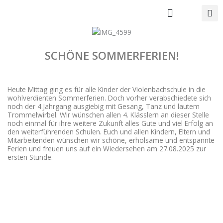
Zum
Inhalt
springen
Unsere Schule
SCHÖNE SOMMERFERIEN!
Heute Mittag ging es für alle Kinder der Violenbachschule in die
wohlverdienten Sommerferien. Doch vorher verabschiedete sich
noch der 4.Jahrgang ausgiebig mit Gesang, Tanz und lautem
Trommelwirbel. Wir wünschen allen 4. Klässlern an dieser Stelle
noch einmal für ihre weitere Zukunft alles Gute und viel Erfolg an
den weiterführenden Schulen. Euch und allen Kindern, Eltern und
Mitarbeitenden wünschen wir schöne, erholsame und entspannte
Ferien und freuen uns auf ein Wiedersehen am 27.08.2025 zur
ersten Stunde.