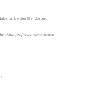
 dabei an beiden Standorten.
ehe
„Multiprofessionelles Arbeiten“
h)