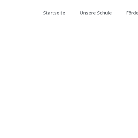
Zum
Inhalt
Startseite
Unsere Schule
Förd
springen
K